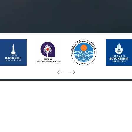
© 2025
beyazsis.com .
beyazsis.com
Her Hakkı Saklıdır