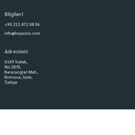
Bilgileri
+90 232 472 08 06
info@beyazsis.com
Adresimiz
6169 Sokak,
No:18/B,
Karacaoglan Mah.,
Bornova, İzmir,
Türkiye