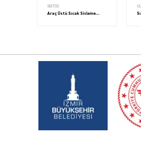
SM700
UL
Araç Üstü Sıcak Sisleme
S
İlaçlama Makinesi
S