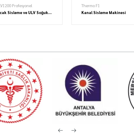
V1200 Profesyonel
Thermo F1
ıcak Sisleme ve ULV Soğuk
Kanal Sisleme Makinesi
isleme Makinesi