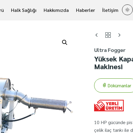
rü
Halk Sağlığı
Hakkımızda
Haberler
İletişim
Ultra Fogger
Yüksek Kapa
Makinesi
Dökümanlar
10 HP gücünde pist
çelik ilaç tankı ile