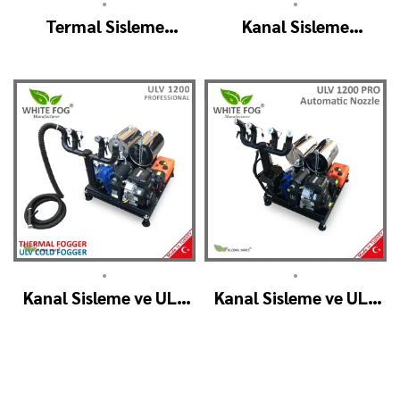
•
•
Termal Sisleme
Kanal Sisleme
Makinesi, Zirai Don
Dumanlama İlaçlama
Dumanlama Makinesi
Makinesi – THERMO F1
SM600
•
•
Kanal Sisleme ve ULV
Kanal Sisleme ve ULV
Soğuk Sisleme –
Soğuk Sisleme –
ULV1200 Profesyonel
ULV1200 Pro
Otomatik Başlık