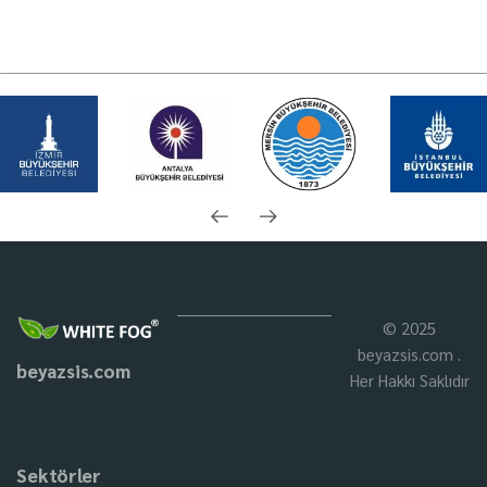
© 2025
beyazsis.com .
beyazsis.com
Her Hakkı Saklıdır
Sektörler